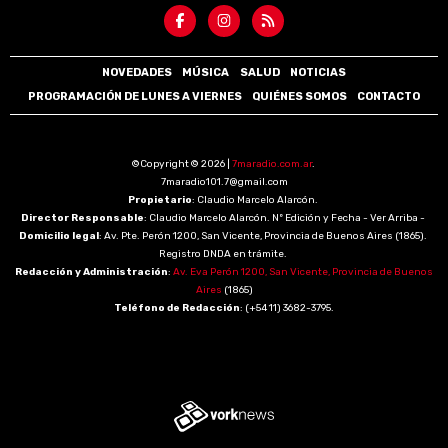
NOVEDADES
MÚSICA
SALUD
NOTICIAS
PROGRAMACIÓN DE LUNES A VIERNES
QUIÉNES SOMOS
CONTACTO
©Copyright © 2026 |
7maradio.com.ar
.
7maradio101.7@gmail.com
Propietario
: Claudio Marcelo Alarcón.
Director Responsable
: Claudio Marcelo Alarcón. Nº Edición y Fecha - Ver Arriba -
Domicilio legal
: Av. Pte. Perón 1200, San Vicente, Provincia de Buenos Aires (1865).
Registro DNDA en trámite.
Redacción y Administración
:
Av. Eva Perón 1200, San Vicente, Provincia de Buenos
Aires
(1865)
Teléfono de Redacción
: (+54 11) 3682-3795.