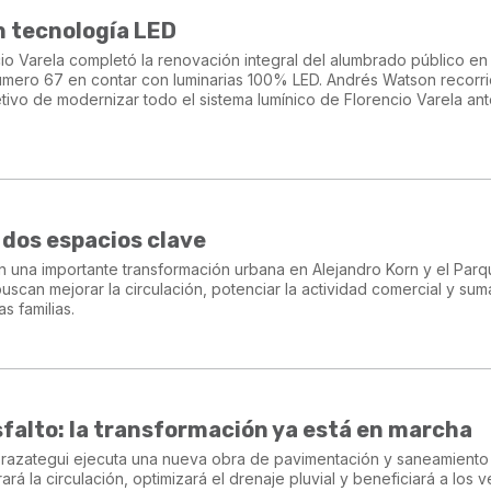
on tecnología LED
cio Varela completó la renovación integral del alumbrado público en 
 número 67 en contar con luminarias 100% LED. Andrés Watson recorri
bjetivo de modernizar todo el sistema lumínico de Florencio Varela an
 dos espacios clave
n una importante transformación urbana en Alejandro Korn y el Par
uscan mejorar la circulación, potenciar la actividad comercial y sum
as familias.
asfalto: la transformación ya está en marcha
erazategui ejecuta una nueva obra de pavimentación y saneamiento
rá la circulación, optimizará el drenaje pluvial y beneficiará a los 