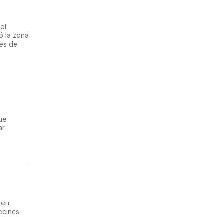
el
ó la zona
tes de
que
ar
 en
vecinos