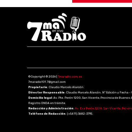
©Copyright © 2026 |
7maradio.com.ar
.
7maradio101.7@gmail.com
Propietario
: Claudio Marcelo Alarcón.
Director Responsable
: Claudio Marcelo Alarcón. Nº Edición y Fecha - 
Domicilio legal
: Av. Pte. Perón 1200, San Vicente, Provincia de Buenos 
Registro DNDA en trámite.
Redacción y Administración
:
Av. Eva Perón 1200, San Vicente, Provin
Teléfono de Redacción
: (+54 11) 3682-3795.