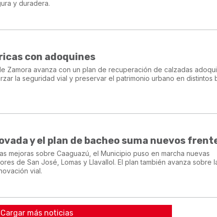
gura y duradera.
ricas con adoquines
 de Zamora avanza con un plan de recuperación de calzadas adoqu
orzar la seguridad vial y preservar el patrimonio urbano en distintos 
vada y el plan de bacheo suma nuevos frent
e las mejoras sobre Caaguazú, el Municipio puso en marcha nuevas
tores de San José, Lomas y Llavallol. El plan también avanza sobre l
ovación vial.
Cargar más noticias