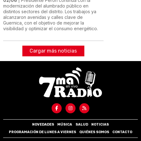
02/06
| Presidente Perón continúa con la
modernización del alumbrado público en
distintos sectores del distrito. Los trabajos ya
alcanzaron avenidas y calles clave de
Guernica, con el objetivo de mejorar la
visibilidad y optimizar el consumo energético.
Cargar más noticias
NOVEDADES
MÚSICA
SALUD
NOTICIAS
PROGRAMACIÓN DE LUNES A VIERNES
QUIÉNES SOMOS
CONTACTO