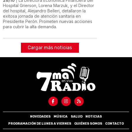
28/10
| La Directora Económica Financiera del
Hospital Grierson, Lorena Marzuk, y el Director
del hospital, Alejandro Belleri, detallaron la
exitosa jornada de atención sanitaria en
Presidente Perón. Prometen nuevas acciones
para cubrir la alta demanda.
Cargar más noticias
NOVEDADES
MÚSICA
SALUD
NOTICIAS
PROGRAMACIÓN DE LUNES A VIERNES
QUIÉNES SOMOS
CONTACTO