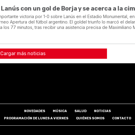
Lanús con un gol de Borja y se acerca a la ci
importante victoria por 1-0 sobre Lanús en el Estadio Monumental, en
neo Apertura del fútbol argentino. El goldel triunfo lo marcó el dela
 los 77 minutos, tras recibir una asistencia precisa de Maximiliano
Cargar más noticias
NOVEDADES
MÚSICA
SALUD
NOTICIAS
PROGRAMACIÓN DE LUNES A VIERNES
QUIÉNES SOMOS
CONTACTO