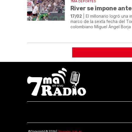
7MA DEPORTES
River se impone ante 
17/02
| El millonario logró una 
marco de la sexta fecha del Tor
colombiano Miguel Ángel Borja a
©Copyright © 2026 |
7maradio.com.ar
.