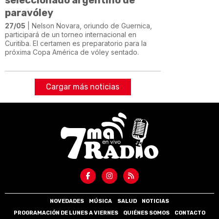
paravóley
27/05
| Nelson Novara, oriundo de Guernica,
participará de un torneo internacional en
Curitiba. El certamen es preparatorio para la
próxima Copa América de vóley sentado.
Cargar más noticias
NOVEDADES
MÚSICA
SALUD
NOTICIAS
PROGRAMACIÓN DE LUNES A VIERNES
QUIÉNES SOMOS
CONTACTO