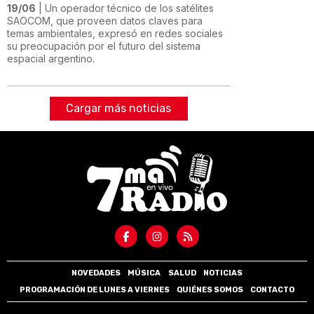
19/06
| Un operador técnico de los satélites
SAOCOM, que proveen datos claves para
temas ambientales, expresó en redes sociales
su preocupación por el futuro del sistema
espacial argentino.
Cargar más noticias
NOVEDADES
MÚSICA
SALUD
NOTICIAS
PROGRAMACIÓN DE LUNES A VIERNES
QUIÉNES SOMOS
CONTACTO