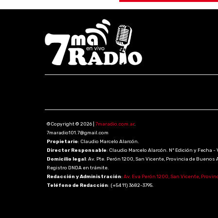
©Copyright © 2026 |
7maradio.com.ar
.
7maradio101.7@gmail.com
Propietario
: Claudio Marcelo Alarcón.
Director Responsable
: Claudio Marcelo Alarcón. Nº Edición y Fecha - 
Domicilio legal
: Av. Pte. Perón 1200, San Vicente, Provincia de Buenos 
Registro DNDA en trámite.
Redacción y Administración
:
Av. Eva Perón 1200, San Vicente, Provin
Teléfono de Redacción
: (+54 11) 3682-3795.