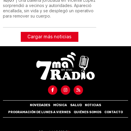
10/07
| Una ballena jorobada en Vicente López
sorprendió a vecinos y autoridades. Apareció
encallada, sin vida y se desplegó un operativo
para remover su cuerpo.
Cargar más noticias
NOVEDADES
MÚSICA
SALUD
NOTICIAS
PROGRAMACIÓN DE LUNES A VIERNES
QUIÉNES SOMOS
CONTACTO