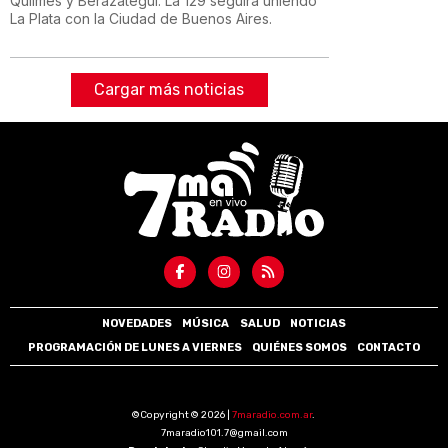
Quilmes y Berazategui. La 129 seguirá uniendo
La Plata con la Ciudad de Buenos Aires.
Cargar más noticias
NOVEDADES
MÚSICA
SALUD
NOTICIAS
PROGRAMACIÓN DE LUNES A VIERNES
QUIÉNES SOMOS
CONTACTO
©Copyright © 2026 |
7maradio.com.ar
.
7maradio101.7@gmail.com