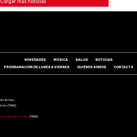
Cargar más noticias
NOVEDADES
MÚSICA
SALUD
NOTICIAS
PROGRAMACIÓN DE LUNES A VIERNES
QUIÉNES SOMOS
CONTACTO
Ver Arriba -
Aires (1865).
cia de Buenos Aires
(1865)