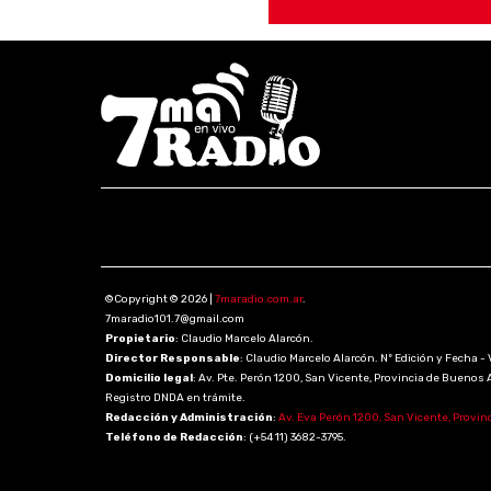
©Copyright © 2026 |
7maradio.com.ar
.
7maradio101.7@gmail.com
Propietario
: Claudio Marcelo Alarcón.
Director Responsable
: Claudio Marcelo Alarcón. Nº Edición y Fecha - 
Domicilio legal
: Av. Pte. Perón 1200, San Vicente, Provincia de Buenos 
Registro DNDA en trámite.
Redacción y Administración
:
Av. Eva Perón 1200, San Vicente, Provin
Teléfono de Redacción
: (+54 11) 3682-3795.