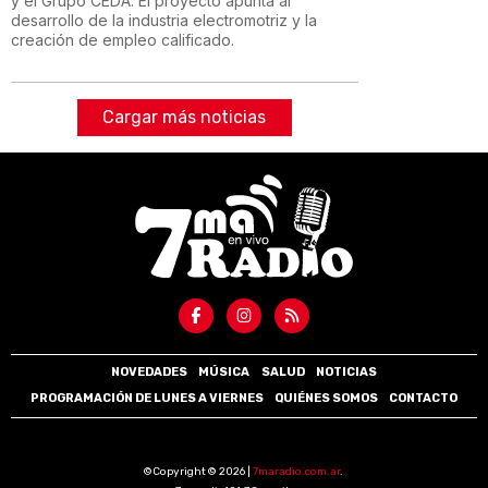
y el Grupo CEDA. El proyecto apunta al
desarrollo de la industria electromotriz y la
creación de empleo calificado.
Cargar más noticias
NOVEDADES
MÚSICA
SALUD
NOTICIAS
PROGRAMACIÓN DE LUNES A VIERNES
QUIÉNES SOMOS
CONTACTO
©Copyright © 2026 |
7maradio.com.ar
.