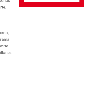
Buenos
rte.
bano,
grama
porte
illones