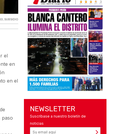
EI
,
SUBSIDIO
r el
ente en
ón
to en el
NEWSLETTER
 de
Suscríbase a nuestro boletín de
n paso
noticias
o