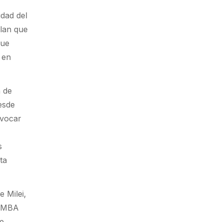
idad del
alan que
que
 en
n de
esde
ovocar
s
ta
e Milei,
 AMBA
te