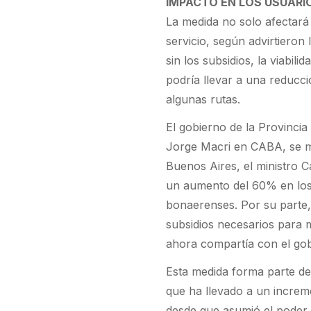
IMPACTO EN LOS USUARI
La medida no solo afectará 
servicio, según advirtiero
sin los subsidios, la viabi
podría llevar a una reducci
algunas rutas.
El gobierno de la Provincia
Jorge Macri en CABA, se mo
Buenos Aires, el ministro C
un aumento del 60% en los 
bonaerenses. Por su parte,
subsidios necesarios para m
ahora compartía con el gob
Esta medida forma parte del
que ha llevado a un increm
desde que asumió el poder