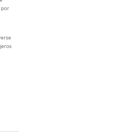
 por
verse
ajeros