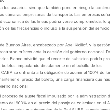
OS
a los usuarios, sino que también pone en riesgo la continu
n las cámaras empresarias de transporte. Las empresas señ
lidad económica de las líneas podría verse comprometida, lo 
ón de las frecuencias o incluso a la suspensión del servicio
 de Buenos Aires, encabezado por Axel Kicillof, y la gestió
straron críticos ante la decisión del gobierno nacional. D
arlos Bianco advirtió que el recorte de subsidios podría pr
boletos, impactando directamente en el bolsillo de los
 CABA se enfrenta a la obligación de asumir el 100% de lo
antener el precio del boleto, una carga financiera que has
ierno nacional.
 proceso de ajuste fiscal impulsado por la administración d
ento del 600% en el precio del pasaje de colectivos en el
. Los usuarios que dependen de la Red SUBE, especialmen