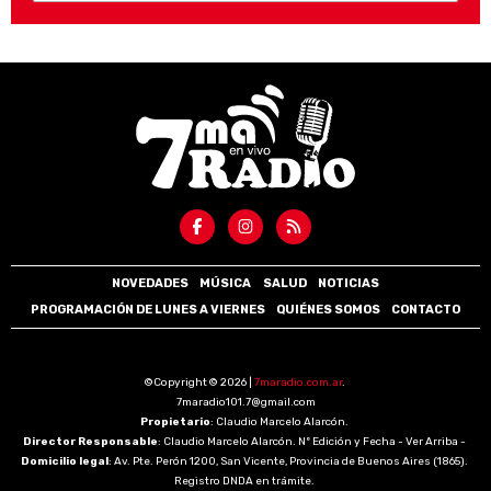
NOVEDADES
MÚSICA
SALUD
NOTICIAS
PROGRAMACIÓN DE LUNES A VIERNES
QUIÉNES SOMOS
CONTACTO
©Copyright © 2026 |
7maradio.com.ar
.
7maradio101.7@gmail.com
Propietario
: Claudio Marcelo Alarcón.
Director Responsable
: Claudio Marcelo Alarcón. Nº Edición y Fecha - Ver Arriba -
Domicilio legal
: Av. Pte. Perón 1200, San Vicente, Provincia de Buenos Aires (1865).
Registro DNDA en trámite.