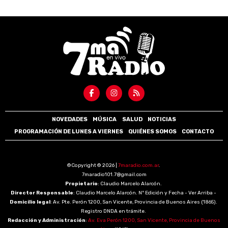
NOVEDADES
MÚSICA
SALUD
NOTICIAS
PROGRAMACIÓN DE LUNES A VIERNES
QUIÉNES SOMOS
CONTACTO
©Copyright © 2026 |
7maradio.com.ar
.
7maradio101.7@gmail.com
Propietario
: Claudio Marcelo Alarcón.
Director Responsable
: Claudio Marcelo Alarcón. Nº Edición y Fecha - Ver Arriba -
Domicilio legal
: Av. Pte. Perón 1200, San Vicente, Provincia de Buenos Aires (1865).
Registro DNDA en trámite.
Redacción y Administración
:
Av. Eva Perón 1200, San Vicente, Provincia de Buenos