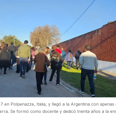
7 en Polpenazze, Italia, y llegó a la Argentina con apenas
erra. Se formó como docente y dedicó treinta años a la e