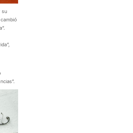
y su
a cambió
a”.
ida”,
o
ncias”.