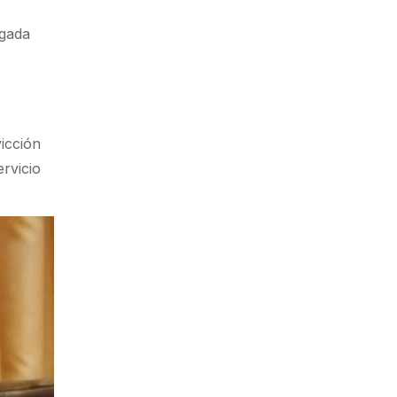
egada
vicción
ervicio