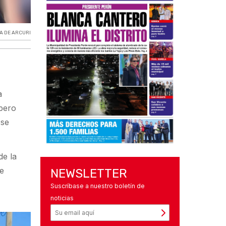
A DE ARCURI
a
 pero
 se
de la
te
NEWSLETTER
Suscríbase a nuestro boletín de
noticias