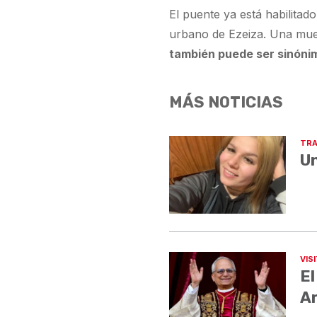
El puente ya está habilitad
urbano de Ezeiza. Una mues
también puede ser sinónimo
MÁS NOTICIAS
TRA
Un
VIS
El
A