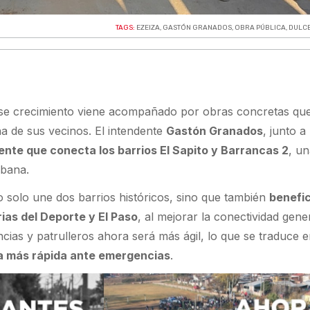
TAGS:
EZEIZA
,
GASTÓN GRANADOS
,
OBRA PÚBLICA
,
DULC
 ese crecimiento viene acompañado por obras concretas qu
na de sus vecinos. El intendente
Gastón Granados
, junto a
ente que conecta los barrios El Sapito y Barrancas 2
, u
rbana.
o solo une dos barrios históricos, sino que también
benefic
ias del Deporte y El Paso
, al mejorar la conectividad gener
cias y patrulleros ahora será más ágil, lo que se traduce 
a más rápida ante emergencias
.