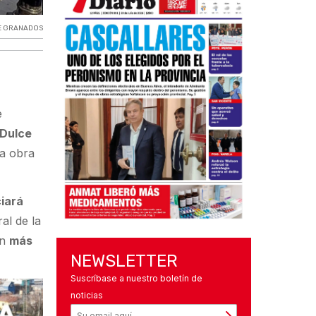
E GRANADOS
e
Dulce
na obra
iará
al de la
en
más
NEWSLETTER
Suscríbase a nuestro boletín de
noticias