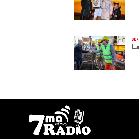
BER
La