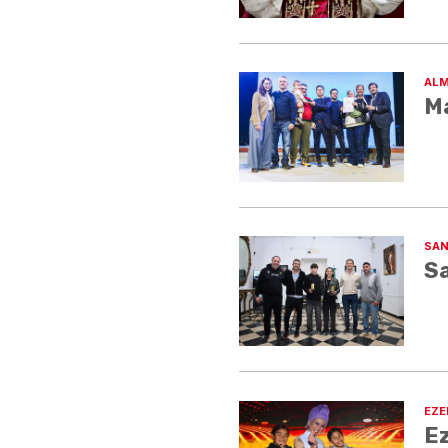
ALM
Má
SAN
Sa
EZE
Ez