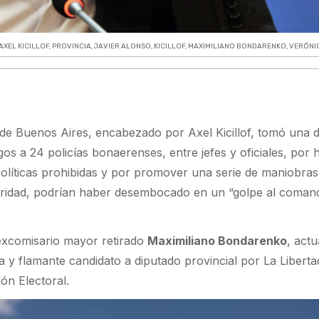
AXEL KICILLOF
,
PROVINCIA
,
JAVIER ALONSO
,
KICILLOF
,
MAXIMILIANO BONDARENKO
,
VERÓNI
 de Buenos Aires, encabezado por Axel Kicillof, tomó una d
gos a 24 policías bonaerenses, entre jefes y oficiales, por 
políticas prohibidas y por promover una serie de maniobras
guridad, podrían haber desembocado en un “golpe al coman
 excomisario mayor retirado
Maximiliano Bondarenko
, actu
a y flamante candidato a diputado provincial por La Liberta
ón Electoral.