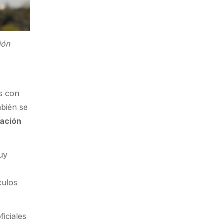
ión
as con
mbién se
tación
uy
culos
ficiales