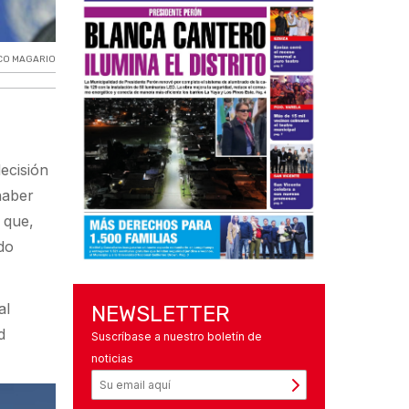
CO MAGARIO
ecisión
haber
 que,
do
al
NEWSLETTER
d
Suscríbase a nuestro boletín de
noticias