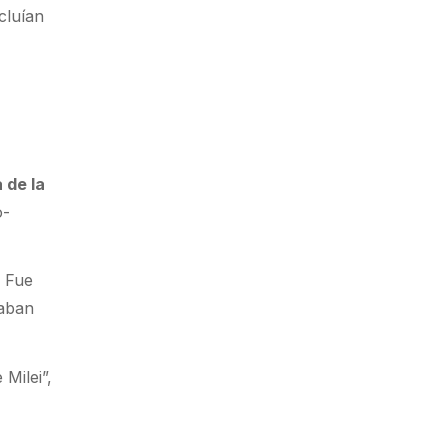
cluían
 de la
o-
. Fue
laban
Milei”,