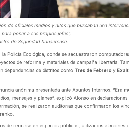
ión de oficiales medios y altos que buscaban una intervenc
a para poner a sus propios jefes”,
nistro de Seguridad bonaerense.
ue la Policía Ecológica, donde se secuestraron computador
yectos de reforma y materiales de campaña libertaria. Ta
en dependencias de distritos como
Tres de Febrero
y
Exal
uncia anónima presentada ante Asuntos Internos. “Era m
ios, mensajes y planes”, explicó Alonso en declaraciones
nformación, se realizaron auditorías que confirmaron los vín
arenko.
s de reunirse en espacios públicos, utilizar instalaciones o