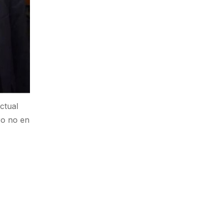
actual
ro no en