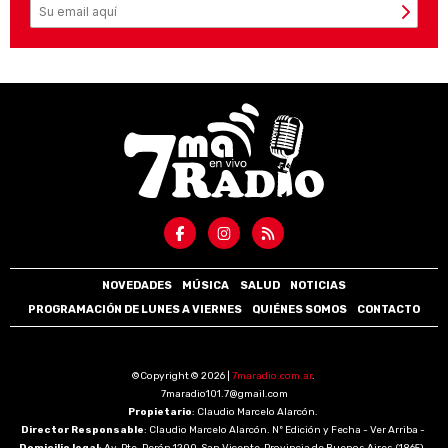
NOVEDADES
MÚSICA
SALUD
NOTICIAS
PROGRAMACIÓN DE LUNES A VIERNES
QUIÉNES SOMOS
CONTACTO
©Copyright © 2026 |
7maradio.com.ar
.
7maradio101.7@gmail.com
Propietario
: Claudio Marcelo Alarcón.
Director Responsable
: Claudio Marcelo Alarcón. Nº Edición y Fecha - Ver Arriba -
Domicilio legal
: Av. Pte. Perón 1200, San Vicente, Provincia de Buenos Aires (1865).