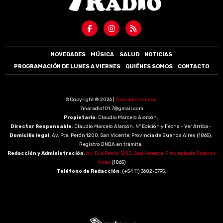
NOVEDADES
MÚSICA
SALUD
NOTICIAS
PROGRAMACIÓN DE LUNES A VIERNES
QUIÉNES SOMOS
CONTACTO
©Copyright © 2026 |
7maradio.com.ar
.
7maradio101.7@gmail.com
Propietario
: Claudio Marcelo Alarcón.
Director Responsable
: Claudio Marcelo Alarcón. Nº Edición y Fecha - Ver Arriba -
Domicilio legal
: Av. Pte. Perón 1200, San Vicente, Provincia de Buenos Aires (1865).
Registro DNDA en trámite.
Redacción y Administración
:
Av. Eva Perón 1200, San Vicente, Provincia de Buenos
Aires
(1865)
Teléfono de Redacción
: (+54 11) 3682-3795.