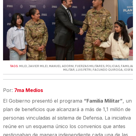
TAGS:
MILEI
,
JAVIER MILEI
,
MANUEL ADORNI
,
FUERZAS MILITARES
,
POLICIAS
,
FAMILIA
MILITAR
,
LUIS PETRI
,
FACUNDO QUIROGA
,
IOSFA
Por:
7ma Medios
El Gobierno presentó el programa
“Familia Militar”
, un
plan de beneficios que alcanzará a más de 1,1 millón de
personas vinculadas al sistema de Defensa. La iniciativa
reúne en un esquema único los convenios que antes
gestionaban de manera independiente cada una de las