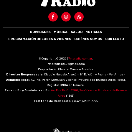
NOVEDADES
MÚSICA
SALUD
NOTICIAS
PROGRAMACIÓN DE LUNES A VIERNES
QUIÉNES SOMOS
CONTACTO
©Copyright © 2026 |
7maradio.com.ar
.
7maradio101.7@gmail.com
Propietario
: Claudio Marcelo Alarcón.
Director Responsable
: Claudio Marcelo Alarcón. Nº Edición y Fecha - Ver Arriba -
Domicilio legal
: Av. Pte. Perón 1200, San Vicente, Provincia de Buenos Aires (1865).
Registro DNDA en trámite.
Redacción y Administración
:
Av. Eva Perón 1200, San Vicente, Provincia de Buenos
Aires
(1865)
Teléfono de Redacción
: (+54 11) 3682-3795.