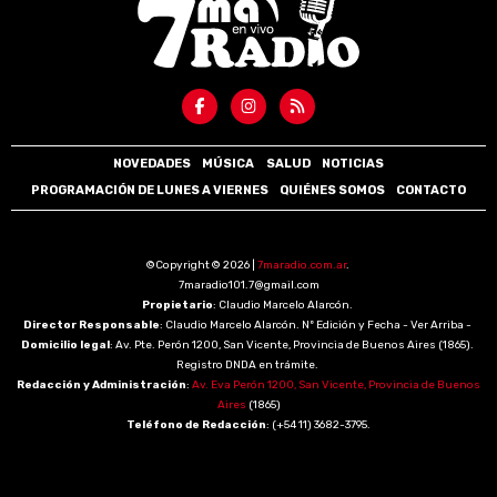
NOVEDADES
MÚSICA
SALUD
NOTICIAS
PROGRAMACIÓN DE LUNES A VIERNES
QUIÉNES SOMOS
CONTACTO
©Copyright © 2026 |
7maradio.com.ar
.
7maradio101.7@gmail.com
Propietario
: Claudio Marcelo Alarcón.
Director Responsable
: Claudio Marcelo Alarcón. Nº Edición y Fecha - Ver Arriba -
Domicilio legal
: Av. Pte. Perón 1200, San Vicente, Provincia de Buenos Aires (1865).
Registro DNDA en trámite.
Redacción y Administración
:
Av. Eva Perón 1200, San Vicente, Provincia de Buenos
Aires
(1865)
Teléfono de Redacción
: (+54 11) 3682-3795.