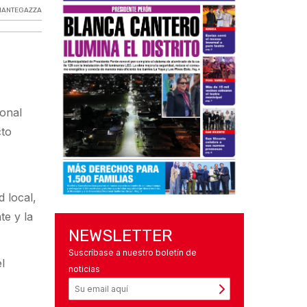
MANTEGAZZA
ional
cto
d local,
te y la
NEWSLETTER
Suscríbase a nuestro boletín de
l
noticias
n