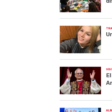
di
TRA
Un
VIS
El
A
ALM