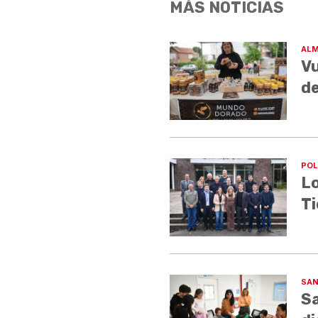
MÁS NOTICIAS
ALM
Vu
de
POL
Lo
Ti
SAN
Sa