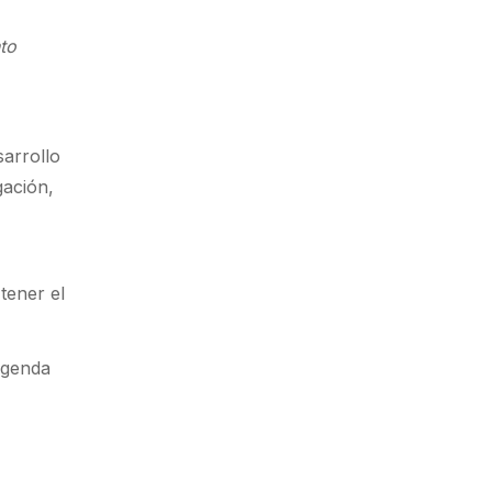
nto
sarrollo
gación,
r
tener el
 agenda