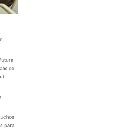
y
futura
icas de
el
a
 muchos
es para