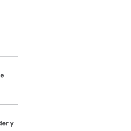
de
er y