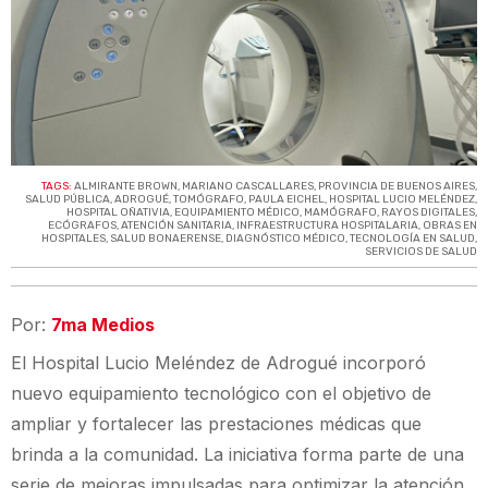
TAGS:
ALMIRANTE BROWN
,
MARIANO CASCALLARES
,
PROVINCIA DE BUENOS AIRES
,
SALUD PÚBLICA
,
ADROGUÉ
,
TOMÓGRAFO
,
PAULA EICHEL
,
HOSPITAL LUCIO MELÉNDEZ
,
HOSPITAL OÑATIVIA
,
EQUIPAMIENTO MÉDICO
,
MAMÓGRAFO
,
RAYOS DIGITALES
,
ECÓGRAFOS
,
ATENCIÓN SANITARIA
,
INFRAESTRUCTURA HOSPITALARIA
,
OBRAS EN
HOSPITALES
,
SALUD BONAERENSE
,
DIAGNÓSTICO MÉDICO
,
TECNOLOGÍA EN SALUD
,
SERVICIOS DE SALUD
Por:
7ma Medios
El Hospital Lucio Meléndez de Adrogué incorporó
nuevo equipamiento tecnológico con el objetivo de
ampliar y fortalecer las prestaciones médicas que
brinda a la comunidad. La iniciativa forma parte de una
serie de mejoras impulsadas para optimizar la atención