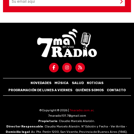
NOVEDADES
MÚSICA
SALUD
NOTICIAS
PROGRAMACIÓN DE LUNES A VIERNES
QUIÉNES SOMOS
CONTACTO
©Copyright © 2026 |
7maradio.com.ar
.
7maradio101.7@gmail.com
Propietario
: Claudio Marcelo Alarcón.
Director Responsable
: Claudio Marcelo Alarcón. Nº Edición y Fecha - Ver Arriba -
Domicilio legal
: Av. Pte. Perón 1200, San Vicente, Provincia de Buenos Aires (1865).