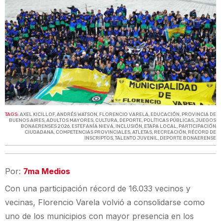
TAGS:
AXEL KICILLOF
,
ANDRÉS WATSON
,
FLORENCIO VARELA
,
EDUCACIÓN
,
PROVINCIA DE
BUENOS AIRES
,
ADULTOS MAYORES
,
CULTURA
,
DEPORTE
,
POLÍTICAS PÚBLICAS
,
JUEGOS
BONAERENSES 2026
,
ESTEFANÍA NIEVA
,
INCLUSIÓN
,
ETAPA LOCAL
,
PARTICIPACIÓN
CIUDADANA
,
COMPETENCIAS PROVINCIALES
,
ATLETAS
,
RECREACIÓN
,
RÉCORD DE
INSCRIPTOS
,
TALENTO JUVENIL
,
DEPORTE BONAERENSE
Por:
7ma Medios
Con una participación récord de 16.033 vecinos y
vecinas, Florencio Varela volvió a consolidarse como
uno de los municipios con mayor presencia en los