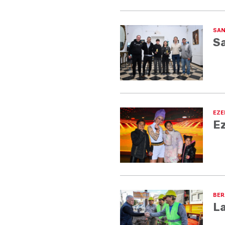
SAN
Sa
EZE
Ez
BER
La