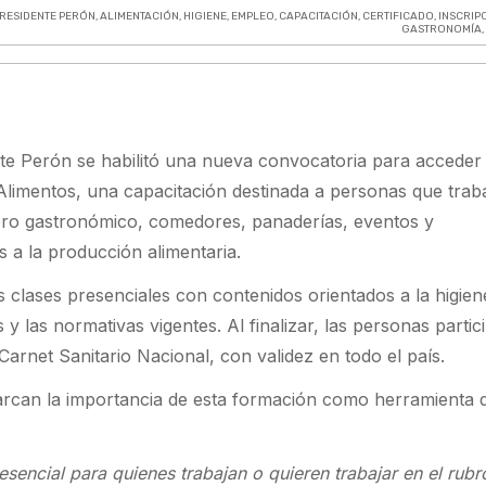
RESIDENTE PERÓN
,
ALIMENTACIÓN
,
HIGIENE
,
EMPLEO
,
CAPACITACIÓN
,
CERTIFICADO
,
INSCRIP
GASTRONOMÍA
nte Perón se habilitó una nueva convocatoria para acceder 
limentos, una capacitación destinada a personas que trab
bro gastronómico, comedores, panaderías, eventos y
 a la producción alimentaria.
 clases presenciales con contenidos orientados a la higiene
y las normativas vigentes. Al finalizar, las personas partic
 Carnet Sanitario Nacional, con validez en todo el país.
arcan la importancia de esta formación como herramienta 
sencial para quienes trabajan o quieren trabajar en el rubr