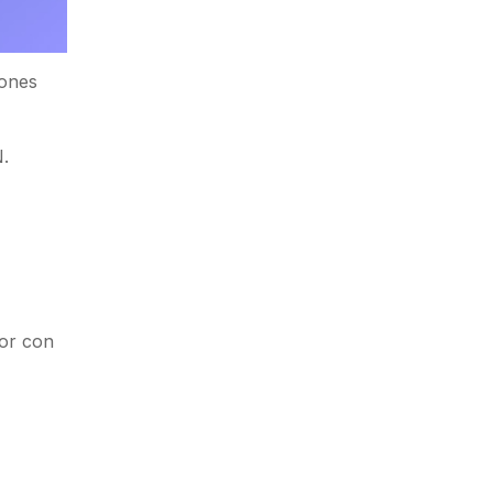
iones
N.
tor con