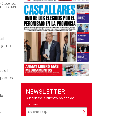
CIÓN
,
CURSO
,
,
FORMACIÓN
al
ajan o
, el
ipantes
NEWSLETTER
de
Suscríbase a nuestro boletín de
noticias
o