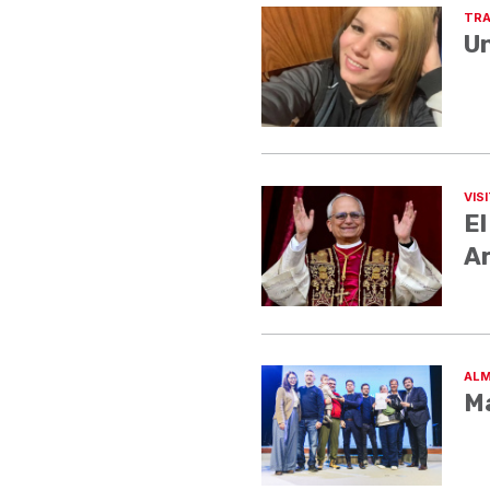
TRA
Un
VIS
El
A
ALM
Má