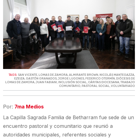
TAGS:
SAN VICENTE
,
LOMAS DE ZAMORA
,
ALMIRANTE BROWN
,
NICOLÁS MANTEGAZZA
,
EZEIZA
,
GASTÓN GRANADOS
,
JORGE LUGONES
,
FEDERICO OTERMÍN
,
DIÓCESIS DE
LOMAS DE ZAMORA
,
JUAN FABIANI
,
INCLUSIÓN SOCIAL
,
CÁRITAS DIOCESANA
,
TRABAJO
COMUNITARIO
,
PASTORAL SOCIAL
,
VOLUNTARIADO
Por:
7ma Medios
La Capilla Sagrada Familia de Betharram fue sede de un
encuentro pastoral y comunitario que reunió a
autoridades municipales, referentes sociales y