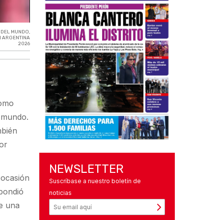
 DEL MUNDO
,
N ARGENTINA
2026
como
l mundo.
mbién
or
NEWSLETTER
a ocasión
Suscríbase a nuestro boletín de
spondió
noticias
ne una