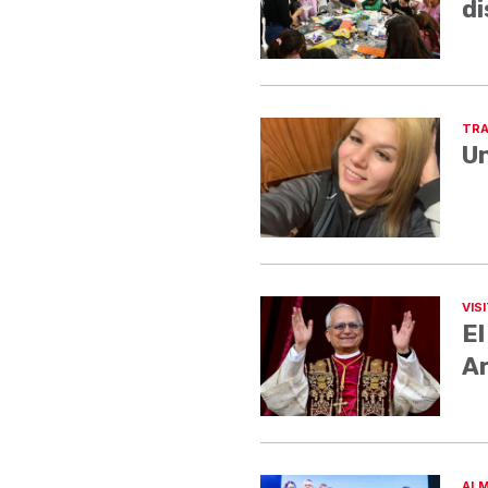
di
TRA
Un
VIS
El
A
ALM