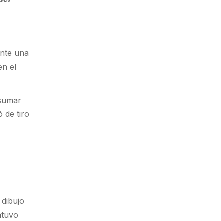
ante una
en el
 sumar
 de tiro
 dibujo
ntuvo