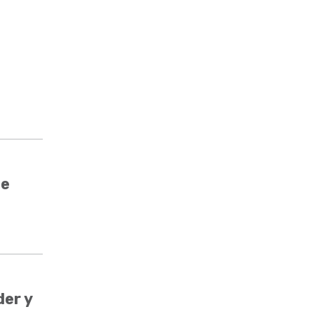
de
er y