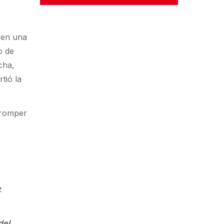
o en una
o de
cha,
tió la
 romper
o
z
del