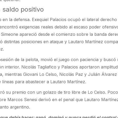
 saldo positivo
o en la defensa. Exequiel Palacios ocupó el lateral derech
encontró exigencias reales debido al escaso poder ofensiv
o Simeone apareció desde el comienzo sobre la banda dere
ó distintas posiciones en ataque y Lautaro Martínez compar
z.
sesión de la pelota, movió el juego con paciencia y buscó
ón interior. Nicolás Tagliafico y Palacios aportaron amplitud
a, mientras Giovani Lo Celso, Nicolás Paz y Julián Álvarez
 líneas para abastecer a Lautaro Martínez.
ntró su premio con un golazo de tiro libre de Lo Celso. Poc
bre Marcos Senesi derivó en el penal que Lautaro Martíne
anto argentino.
 que debía hacer: ganó, dominó y nunca perdió el control 