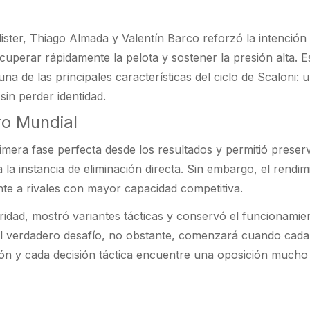
lister, Thiago Almada y Valentín Barco reforzó la intención
uperar rápidamente la pelota y sostener la presión alta. E
r una de las principales características del ciclo de Scaloni: 
in perder identidad.
ro Mundial
imera fase perfecta desde los resultados y permitió preser
a la instancia de eliminación directa. Sin embargo, el rendim
nte a rivales con mayor capacidad competitiva.
idad, mostró variantes tácticas y conservó el funcionamie
. El verdadero desafío, no obstante, comenzará cuando cada
ación y cada decisión táctica encuentre una oposición much