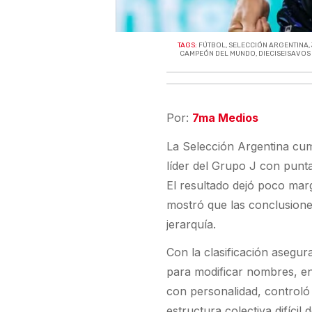
TAGS:
FÚTBOL
,
SELECCIÓN ARGENTINA
,
CAMPEÓN DEL MUNDO
,
DIECISEISAVOS
Por:
7ma Medios
La Selección Argentina cum
líder del Grupo J con punta
El resultado dejó poco mar
mostró que las conclusione
jerarquía.
Con la clasificación asegur
para modificar nombres, en
con personalidad, controló
estructura colectiva difícil 