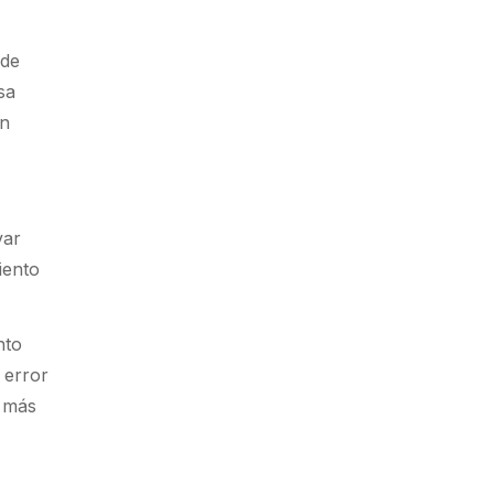
 de
sa
un
var
iento
nto
 error
o más