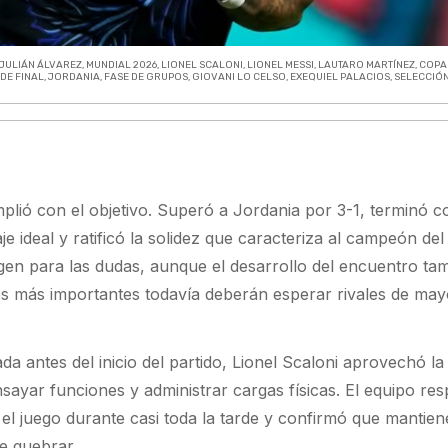
JULIÁN ÁLVAREZ
,
MUNDIAL 2026
,
LIONEL SCALONI
,
LIONEL MESSI
,
LAUTARO MARTÍNEZ
,
COPA
 DE FINAL
,
JORDANIA
,
FASE DE GRUPOS
,
GIOVANI LO CELSO
,
EXEQUIEL PALACIOS
,
SELECCIÓ
plió con el objetivo. Superó a Jordania por 3-1, terminó 
je ideal y ratificó la solidez que caracteriza al campeón de
gen para las dudas, aunque el desarrollo del encuentro ta
s más importantes todavía deberán esperar rivales de may
ada antes del inicio del partido, Lionel Scaloni aprovechó l
sayar funciones y administrar cargas físicas. El equipo re
 el juego durante casi toda la tarde y confirmó que mantie
de quebrar.