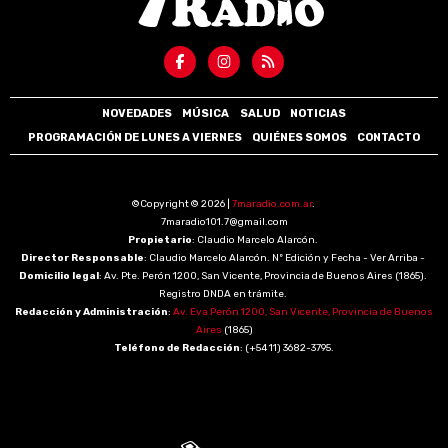
NOVEDADES
MÚSICA
SALUD
NOTICIAS
PROGRAMACIÓN DE LUNES A VIERNES
QUIÉNES SOMOS
CONTACTO
©Copyright © 2026 |
7maradio.com.ar
.
7maradio101.7@gmail.com
Propietario
: Claudio Marcelo Alarcón.
Director Responsable
: Claudio Marcelo Alarcón. Nº Edición y Fecha - Ver Arriba -
Domicilio legal
: Av. Pte. Perón 1200, San Vicente, Provincia de Buenos Aires (1865).
Registro DNDA en trámite.
Redacción y Administración
:
Av. Eva Perón 1200, San Vicente, Provincia de Buenos
Aires
(1865)
Teléfono de Redacción
: (+54 11) 3682-3795.