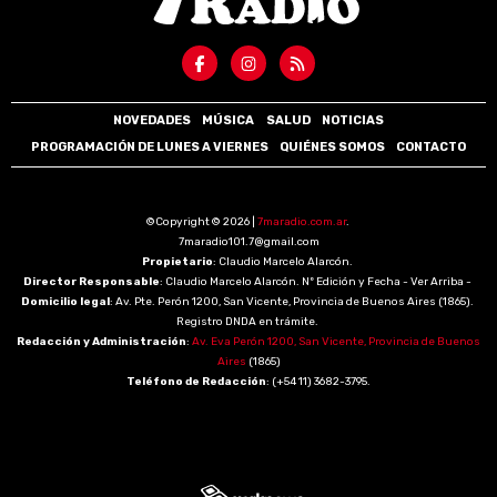
NOVEDADES
MÚSICA
SALUD
NOTICIAS
PROGRAMACIÓN DE LUNES A VIERNES
QUIÉNES SOMOS
CONTACTO
©Copyright © 2026 |
7maradio.com.ar
.
7maradio101.7@gmail.com
Propietario
: Claudio Marcelo Alarcón.
Director Responsable
: Claudio Marcelo Alarcón. Nº Edición y Fecha - Ver Arriba -
Domicilio legal
: Av. Pte. Perón 1200, San Vicente, Provincia de Buenos Aires (1865).
Registro DNDA en trámite.
Redacción y Administración
:
Av. Eva Perón 1200, San Vicente, Provincia de Buenos
Aires
(1865)
Teléfono de Redacción
: (+54 11) 3682-3795.