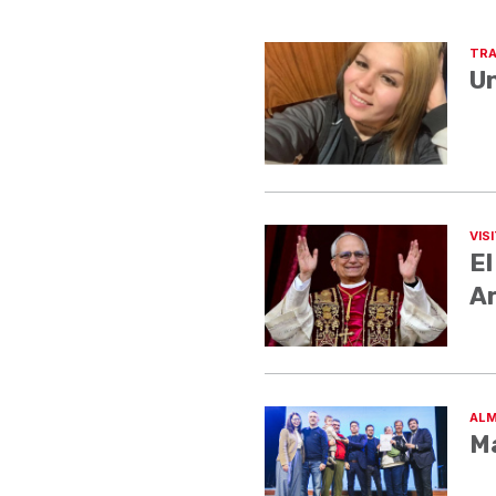
TRA
Un
VIS
El
A
ALM
Má