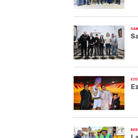
SAN
Sa
EZE
Ez
BER
La