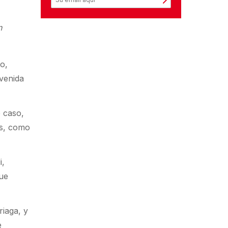
n
to,
avenida
e caso,
es, como
i,
que
riaga, y
e