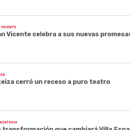
 VICENTE
n Vicente celebra a sus nuevas promesa
IZA
eiza cerró un receso a puro teatro
AZATEGUI
 transformación que cambiará Villa Esp