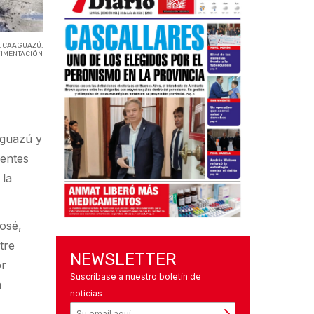
,
CAAGUAZÚ
,
IMENTACIÓN
aguazú y
rentes
 la
José,
tre
NEWSLETTER
or
Suscríbase a nuestro boletín de
a
noticias