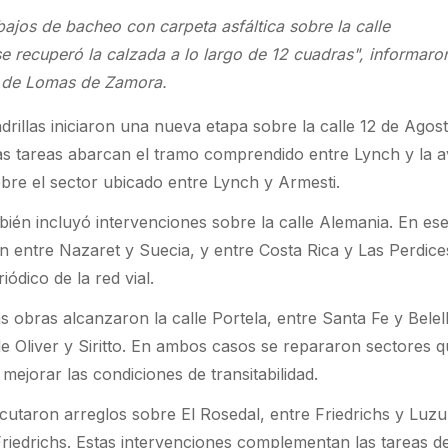
abajos de bacheo con carpeta asfáltica sobre la calle
 recuperó la calzada a lo largo de 12 cuadras", informaro
o de Lomas de Zamora.
drillas iniciaron una nueva etapa sobre la calle 12 de Agos
las tareas abarcan el tramo comprendido entre Lynch y la 
re el sector ubicado entre Lynch y Armesti.
ién incluyó intervenciones sobre la calle Alemania. En es
on entre Nazaret y Suecia, y entre Costa Rica y Las Perdic
ódico de la red vial.
s obras alcanzaron la calle Portela, entre Santa Fe y Belell
de Oliver y Siritto. En ambos casos se repararon sectores 
ejorar las condiciones de transitabilidad.
jecutaron arreglos sobre El Rosedal, entre Friedrichs y Luzu
Friedrichs. Estas intervenciones complementan las tareas d