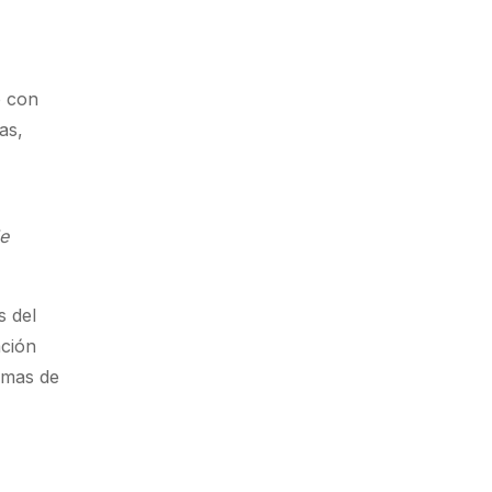
o con
as,
de
s del
ación
omas de