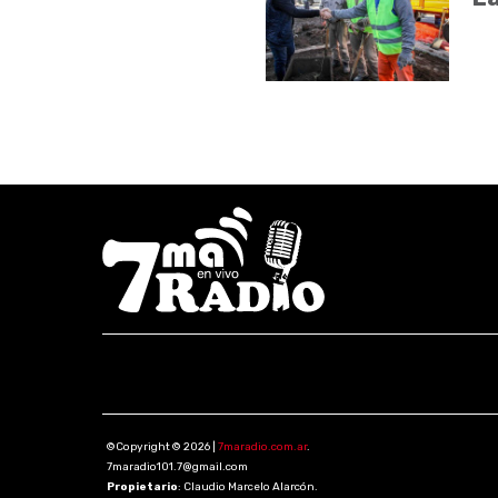
©Copyright © 2026 |
7maradio.com.ar
.
7maradio101.7@gmail.com
Propietario
: Claudio Marcelo Alarcón.