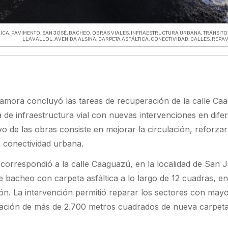
ICA
,
PAVIMENTO
,
SAN JOSÉ
,
BACHEO
,
OBRAS VIALES
,
INFRAESTRUCTURA URBANA
,
TRÁNSITO
LLAVALLOL
,
AVENIDA ALSINA
,
CARPETA ASFÁLTICA
,
CONECTIVIDAD
,
CALLES
,
REPAV
amora concluyó las tareas de recuperación de la calle Ca
 de infraestructura vial con nuevas intervenciones en dife
tivo de las obras consiste en mejorar la circulación, reforzar
la conectividad urbana.
 correspondió a la calle Caaguazú, en la localidad de San 
 bacheo con carpeta asfáltica a lo largo de 12 cuadras, en
ón. La intervención permitió reparar los sectores con may
ocación de más de 2.700 metros cuadrados de nueva carpet