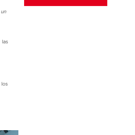
 un
 las
 los