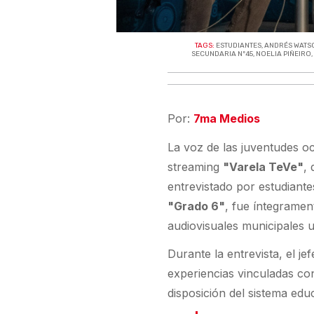
TAGS:
ESTUDIANTES
,
ANDRÉS WATS
SECUNDARIA Nº45
,
NOELIA PIÑEIRO
Por:
7ma Medios
La voz de las juventudes oc
streaming
"Varela TeVe"
,
entrevistado por estudiant
"Grado 6"
, fue íntegramen
audiovisuales municipales u
Durante la entrevista, el j
experiencias vinculadas co
disposición del sistema edu