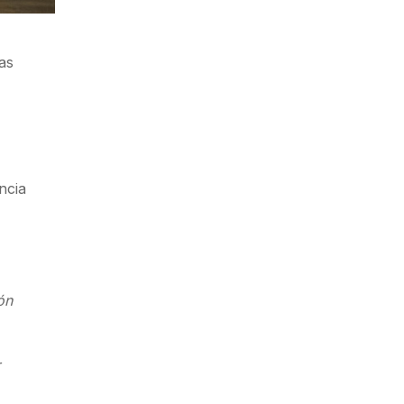
as
ncia
ón
r