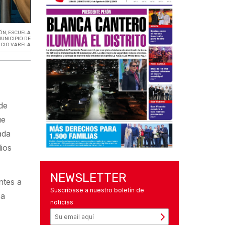
ÓN
,
ESCUELA
UNICIPIO DE
CIO VARELA
de
ue
ada
ios
NEWSLETTER
ntes a
Suscríbase a nuestro boletín de
 a
noticias