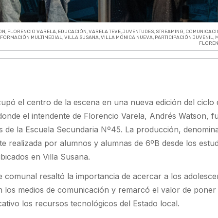
ON
,
FLORENCIO VARELA
,
EDUCACIÓN
,
VARELA TEVE
,
JUVENTUDES
,
STREAMING
,
COMUNICACI
,
FORMACIÓN MULTIMEDIAL
,
VILLA SUSANA
,
VILLA MÓNICA NUEVA
,
PARTICIPACIÓN JUVENIL
,
M
FLOREN
upó el centro de la escena en una nueva edición del ciclo 
 donde el intendente de Florencio Varela, Andrés Watson, f
es de la Escuela Secundaria Nº45. La producción, denomin
te realizada por alumnos y alumnas de 6ºB desde los estud
bicados en Villa Susana.
efe comunal resaltó la importancia de acercar a los adolesce
n los medios de comunicación y remarcó el valor de poner
cativo los recursos tecnológicos del Estado local.