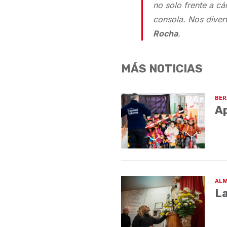
no solo frente a cá
consola. Nos dive
Rocha
.
MÁS NOTICIAS
BER
Ap
ALM
La