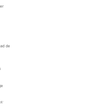
mer
dad de
s
je
s: