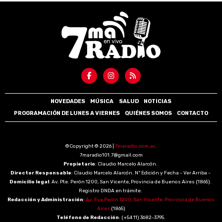
NOVEDADES
MÚSICA
SALUD
NOTICIAS
PROGRAMACIÓN DE LUNES A VIERNES
QUIÉNES SOMOS
CONTACTO
©Copyright © 2026 |
7maradio.com.ar
.
7maradio101.7@gmail.com
Propietario
: Claudio Marcelo Alarcón.
Director Responsable
: Claudio Marcelo Alarcón. Nº Edición y Fecha - Ver Arriba -
Domicilio legal
: Av. Pte. Perón 1200, San Vicente, Provincia de Buenos Aires (1865).
Registro DNDA en trámite.
Redacción y Administración
:
Av. Eva Perón 1200, San Vicente, Provincia de Buenos
Aires
(1865)
Teléfono de Redacción
: (+54 11) 3682-3795.